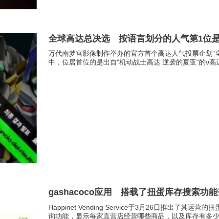
全球高达总决选 按语言划分的人气第1位
万代南梦宫影像制作举办的官方首个高达人气投票企划“全
中，位居首位的是出自"机动战士高达 逆袭的夏亚"的ν高
gashacoco应用 搭载了扭蛋库存搜索功
Happinet Vending Service于3月26日推出了
询功能，显示每家直营店经营哪些商品，以及库存有多