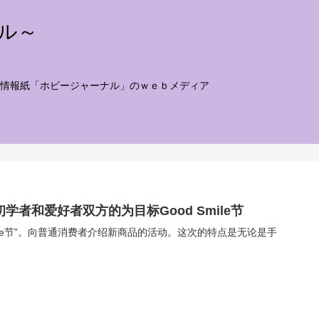
ナル～
情報紙「ホビージャーナル」のｗｅｂメディア
学者和爱好者双方的为目标Good Smile节
mile节”。向普通消费者介绍新商品的活动。这次的特点是无论是手