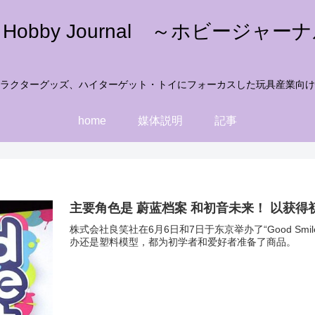
e Hobby Journal ～ホビージャー
ラクターグッズ、ハイターゲット・トイにフォーカスした玩具産業向け
home
媒体説明
記事
主要角色是 蔚蓝档案 和初音未来！ 以获得初
株式会社良笑社在6月6日和7日于东京举办了“Good S
办还是塑料模型，都为初学者和爱好者准备了商品。