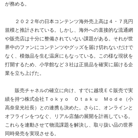
が務める。
２０２２年の日本コンテンツ海外売上高は４・７兆円
規模と推計されている。しかし、海外への直接的な流通網
や販売店は十分に整備されていない課題がある。それが世
界中のファンにコンテンツやグッズを届け切れないだけで
なく、模倣品を生む温床にもなっている。この様な現状を
打開するため、小学館など３社は正規品を確実に届ける企
業を立ち上げた。
販売チャネルの確立に向け、すでに越境ＥＣ販売で実
績を持つ株式会社Ｔｏｋｙｏ Ｏｔａｋｕ Ｍｏｄｅ（小
高奈皇光社長）との連携も決めた。さらに、オンラインと
オフラインをつなぐ、リアル店舗の展開を計画している。
これらを連動させて物流課題を解決し、取り扱い品の世界
同時発売を実現させる。